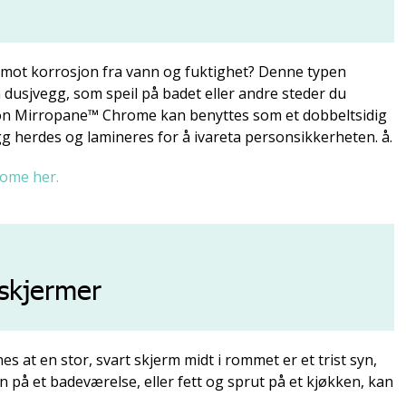
g mot korrosjon fra vann og fuktighet? Denne typen
dusjvegg, som speil på badet eller andre steder du
ngton Mirropane™ Chrome kan benyttes som et dobbeltsidig
egg herdes og lamineres for å ivareta personsikkerheten. å.
ome her.
 skjermer
nes at en stor, svart skjerm midt i rommet er et trist syn,
vann på et badeværelse, eller fett og sprut på et kjøkken, kan