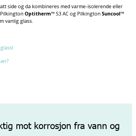
att side og da kombineres med varme-isolerende eller
Pilkington
Optitherm
™ S3 AC og Pilkington
Suncool
™
m vanlig glass.
glass!
uer?
tig mot korrosjon fra vann og