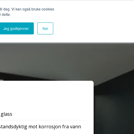
Bli medlemsbedrift
Logg inn
 til deg. Vi kan også bruke cookies
 dette.
Glassbilioteket
Om oss
Finn glassleverandør
Jeg godkjenner
Nei
glass
standsdyktig mot korrosjon fra vann