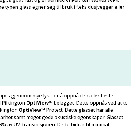
 typen glass egner seg til bruk i f.eks dusjvegger eller
ippes gjennom mye lys. For å oppnå den aller beste
d Pilkington
OptiView
™ belegget. Dette oppnås ved at to
ilkington
OptiView
™ Protect. Dette glasset har alle
dbarhet samt meget gode akustiske egenskaper. Glasset
% av UV-transmisjonen. Dette bidrar til minimal