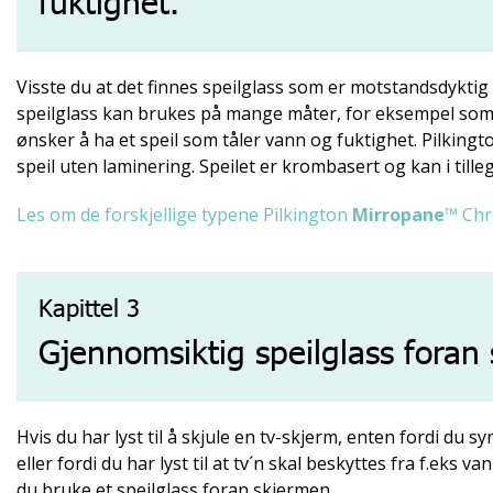
fuktighet.
Visste du at det finnes speilglass som er motstandsdykti
speilglass kan brukes på mange måter, for eksempel som 
ønsker å ha et speil som tåler vann og fuktighet. Pilki
speil uten laminering. Speilet er krombasert og kan i till
Les om de forskjellige typene Pilkington
Mirropane
™ Chr
Kapittel 3
Gjennomsiktig speilglass foran
Hvis du har lyst til å skjule en tv-skjerm, enten fordi du sy
eller fordi du har lyst til at tv´n skal beskyttes fra f.eks 
du bruke et speilglass foran skjermen.