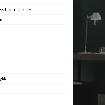
ass foran skjermer
om
s
rykk