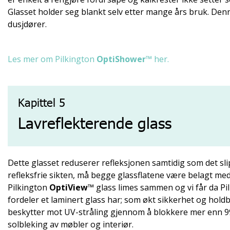
Glasset holder seg blankt selv etter mange års bruk. Denne
dusjdører.
Les mer om Pilkington
OptiShower
™ her.
Kapittel 5
Lavreflekterende glass
Dette glasset reduserer refleksjonen samtidig som det sl
refleksfrie sikten, må begge glassflatene være belagt me
Pilkington
OptiView
™ glass limes sammen og vi får da P
fordeler et laminert glass har; som økt sikkerhet og hol
beskytter mot UV-stråling gjennom å blokkere mer enn 99
solbleking av møbler og interiør.