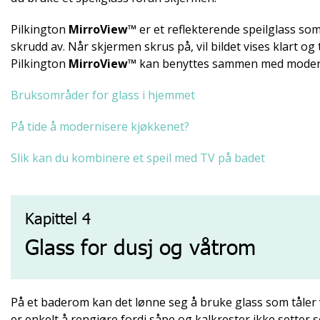
Pilkington
MirroView™
er et reflekterende speilglass som
skrudd av. Når skjermen skrus på, vil bildet vises klart og
Pilkington
MirroView™
kan benyttes sammen med modern
Bruksområder for glass i hjemmet
På tide å modernisere kjøkkenet?
Slik kan du kombinere et speil med TV på badet
Kapittel 4
Glass for dusj og våtrom
På et baderom kan det lønne seg å bruke glass som tåler 
er enkelt å rengjøre fordi såpe og kalkrester ikke setter 