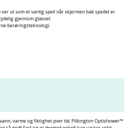
 ser ut som et vanlig speil når skjermen bak speilet er
 tydelig gjennom glasset.
e berøringsteknologi.
vann, varme og fiktighet pver tid. Pilkington Optishower™
seg så godt fast og er dermed enkelt kan vaskes vekk.