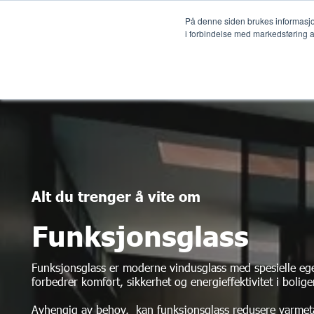
På denne siden brukes informasjonsk
i forbindelse med markedsføring av
Løs
Alt du trenger å vite om
Funksjonsglass
Funksjonsglass er moderne vindusglass med spesielle e
forbedrer komfort, sikkerhet og energieffektivitet i bolig
Avhengig av behov, kan funksjonsglass redusere varmetap