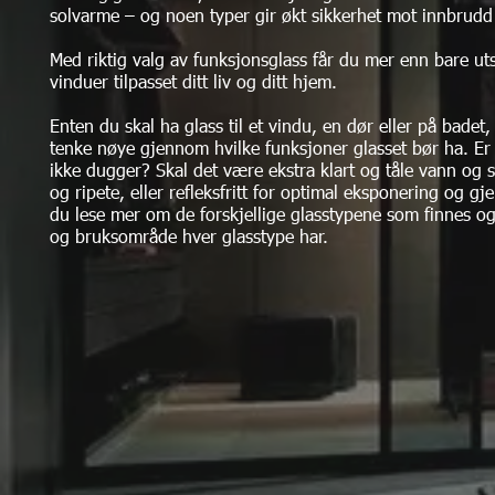
solvarme – og noen typer gir økt sikkerhet mot innbrudd 
Med riktig valg av funksjonsglass får du mer enn bare uts
vinduer tilpasset ditt liv og ditt hjem.
Enten du skal ha glass til et vindu, en dør eller på badet,
tenke nøye gjennom hvilke funksjoner glasset bør ha. Er d
ikke dugger? Skal det være ekstra klart og tåle vann og s
og ripete, eller refleksfritt for optimal eksponering og g
du lese mer om de forskjellige glasstypene som finnes o
og bruksområde hver glasstype har.