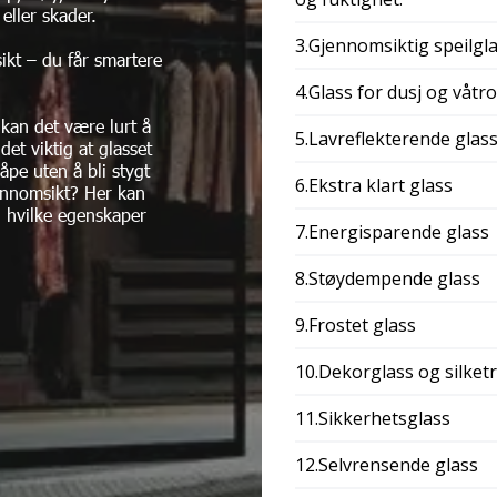
eller skader.
3.Gjennomsiktig speilgl
ikt – du får smartere
4.Glass for dusj og våtr
 kan det være lurt å
5.Lavreflekterende glas
et viktig at glasset
åpe uten å bli stygt
6.Ekstra klart glass
jennomsikt? Her kan
g hvilke egenskaper
7.Energisparende glass
8.Støydempende glass
9.Frostet glass
10.Dekorglass og silket
11.Sikkerhetsglass
12.Selvrensende glass