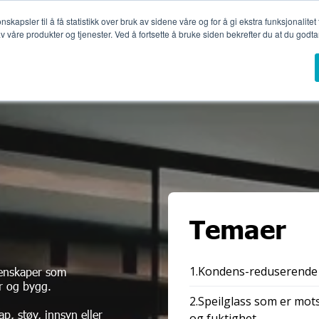
apsler til å få statistikk over bruk av sidene våre og for å gi ekstra funksjonalitet
 våre produkter og tjenester. Ved å fortsette å bruke siden bekrefter du at du godtar
ninger
Glasstyper
Referanseprosjekter
Profesjonelle
Temaer
1.Kondens-reduserende 
genskaper som
er og bygg.
2.Speilglass som er mot
, støy, innsyn eller
og fuktighet.