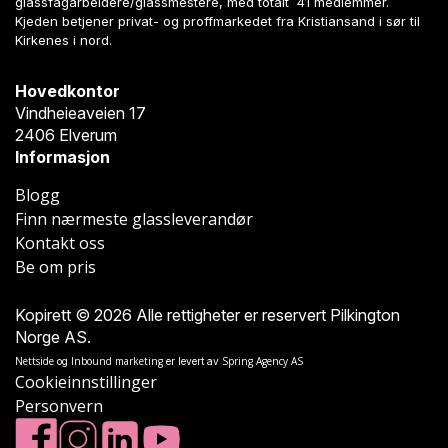
glassfagarbeidere/glassmestere, med totalt 41 medlemmer.
Kjeden betjener privat- og proffmarkedet fra Kristiansand i sør til
Kirkenes i nord.
Hovedkontor
Vindheieaveien 17
2406 Elverum
Informasjon
Blogg
Finn nærmeste glassleverandør
Kontakt oss
Be om pris
Kopirett © 2026 Alle rettigheter er reservert Pilkington
Norge AS.
Nettside
Inbound marketing
Spring Agency AS
og
er levert av
Cookieinnstillinger
Personvern