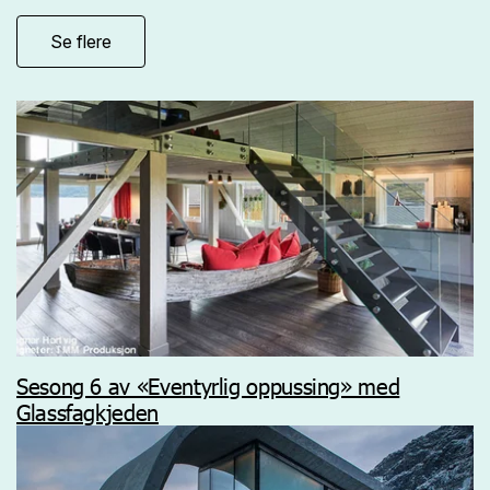
Se flere
Sesong 6 av «Eventyrlig oppussing» med
Glassfagkjeden