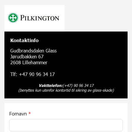
Kontaktinfo
Gudbrandsdalen Glass
Jørudbakken 67
2608 Lillehammer
Tlf: +47 90 96 34 17
Vakttelefon:
(+47) 90 96 34 17
(benyttes kun utenfor kontortid til sikring av glass-skade)
Fornavn
*