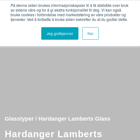
Bli medlemsbedrift
Logg inn
På denne siden brukes informasjonskapsler til å få statistikk over bruk
av sidene våre og for å gi ekstra funksjonalitet til deg. Vi kan også
bruke cookies i forbindelse med markedsføring av våre produkter og
tjenester. Ved å fortsette å bruke siden bekrefter du at du godtar dette.
Jeg godkjenner
Nei
Glasstyper / Hardanger Lamberts Glass
Hardanger Lamberts