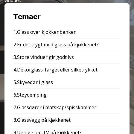
vinduer.
Temaer
1.Glass over kjøkkenbenken
2.Er det trygt med glass på kjøkkenet?
3.Store vinduer gir godt lys
4.Dekorglass: farget eller silketrykket
5.Skyvedør i glass
6.Støydemping
7.Glassdører i matskap/spisskammer
8.Glassvegg på kjøkkenet
9.Uenige om TV på kjøkkenet?