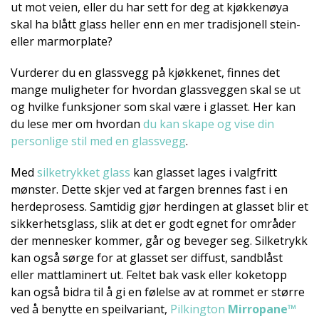
ut mot veien, eller du har sett for deg at kjøkkenøya
skal ha blått glass heller enn en mer tradisjonell stein-
eller marmorplate?
Vurderer du en glassvegg på kjøkkenet, finnes det
mange muligheter for hvordan glassveggen skal se ut
og hvilke funksjoner som skal være i glasset. Her kan
du lese mer om hvordan
du kan skape og vise din
personlige stil med en glassvegg
.
Med
silketrykket glass
kan glasset lages i valgfritt
mønster. Dette skjer ved at fargen brennes fast i en
herdeprosess. Samtidig gjør herdingen at glasset blir et
sikkerhetsglass, slik at det er godt egnet for områder
der mennesker kommer, går og beveger seg. Silketrykk
kan også sørge for at glasset ser diffust, sandblåst
eller mattlaminert ut. Feltet bak vask eller koketopp
kan også bidra til å gi en følelse av at rommet er større
ved å benytte en speilvariant,
Pilkington
Mirropane™