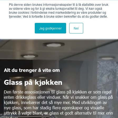
Bli medlemsbedrift
Logg inn
På denne siden brukes informasjonskapsler til å få statistikk over bruk
av sidene våre og for å gi ekstra funksjonalitet til deg. Vi kan også
bruke cookies i forbindelse med markedsføring av våre produkter og
tjenester. Ved å fortsette å bruke siden bekrefter du at du godtar dette.
Jeg godkjenner
Nei
Alt du trenger å vite om
Glass på kjøkken
Den første assosiasjonen til glass på kjøkken er som regel
enten drikkeglass eller vinduer. Når vi snakker om glass på
kjøkken, innebærer det så mye mer. Med utviklingen av
nye glass, som har stadig flere egenskaper og visuelle
uttrykk å velge blant, er glass et godt alternativ til mer enn