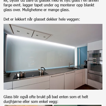
lei, bytter du bare ut glasset med et nytt glass i en annen
farge evnt. legger tapet under og monterer opp blankt
glass over. Mulighetene er mange glass.
Det er lekkert når glasset dekker hele veggen:
Glass blir også ofte brukt på bad enten som et helt
dusjhjørne eller som enkel vegg: