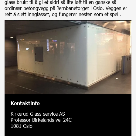
glass brukt til å gi et aldri så lite løft til en ganske så
ordinær betongvegg på Jernbanetorget i Oslo. Veggen er
rett å slett innglasset, og fungerer nesten som et speil.
Kontaktinfo
Kirkerud Glass-service AS
Professor Birkelands vei 24C
1081 Oslo