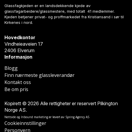
Glassfagkjeden er en landsdekkende kjede av
glassfagarbeidere/glassmestere, med totalt 41 medlemmer.
Kjeden betjener privat- og proffmarkedet fra Kristiansand i sør til
Kirkenes i nord.
Hovedkontor
Vindheieaveien 17
2406 Elverum
Informasjon
Blogg
Finn nærmeste glassleverandør
Kontakt oss
Be om pris
Kopirett © 2026 Alle rettigheter er reservert Pilkington
Norge AS.
Nettside
Inbound marketing
Spring Agency AS
og
er levert av
Cookieinnstillinger
Personvern