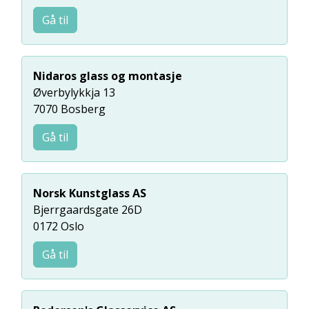
Gå til
Nidaros glass og montasje
Øverbylykkja 13
7070 Bosberg
Gå til
Norsk Kunstglass AS
Bjerrgaardsgate 26D
0172 Oslo
Gå til