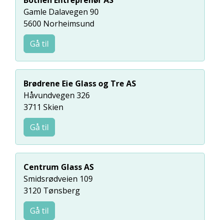
Botnen Entreprenør AS
Gamle Dalavegen 90
5600 Norheimsund
Gå til
Brødrene Eie Glass og Tre AS
Håvundvegen 326
3711 Skien
Gå til
Centrum Glass AS
Smidsrødveien 109
3120 Tønsberg
Gå til