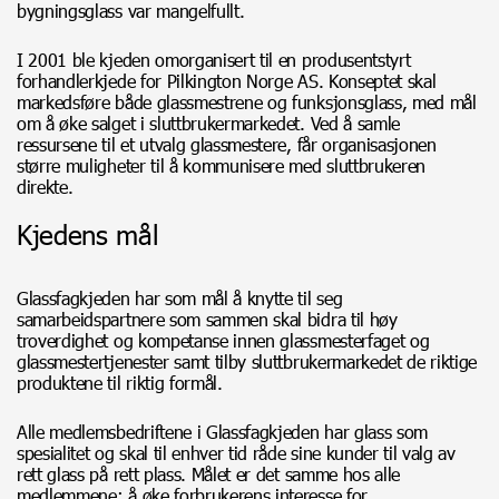
bygningsglass var mangelfullt.
I 2001 ble kjeden omorganisert til en produsentstyrt
forhandlerkjede for Pilkington Norge AS. Konseptet skal
markedsføre både glassmestrene og funksjonsglass, med mål
om å øke salget i sluttbrukermarkedet. Ved å samle
ressursene til et utvalg glassmestere, får organisasjonen
større muligheter til å kommunisere med sluttbrukeren
direkte.
Kjedens mål
Glassfagkjeden har som mål å knytte til seg
samarbeidspartnere som sammen skal bidra til høy
troverdighet og kompetanse innen glassmesterfaget og
glassmestertjenester samt tilby sluttbrukermarkedet de riktige
produktene til riktig formål.
Alle medlemsbedriftene i Glassfagkjeden har glass som
spesialitet og skal til enhver tid råde sine kunder til valg av
rett glass på rett plass. Målet er det samme hos alle
medlemmene: å øke forbrukerens interesse for