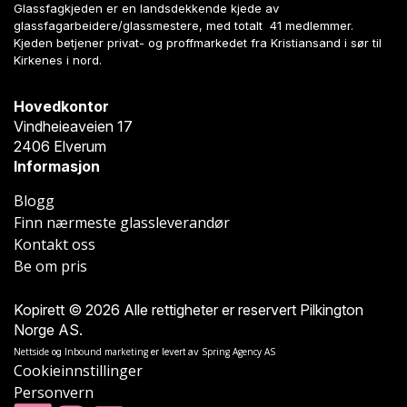
Glassfagkjeden er en landsdekkende kjede av
glassfagarbeidere/glassmestere, med totalt 41 medlemmer.
Kjeden betjener privat- og proffmarkedet fra Kristiansand i sør til
Kirkenes i nord.
Hovedkontor
Vindheieaveien 17
2406 Elverum
Informasjon
Blogg
Finn nærmeste glassleverandør
Kontakt oss
Be om pris
Kopirett © 2026 Alle rettigheter er reservert Pilkington
Norge AS.
Nettside
Inbound marketing
Spring Agency AS
og
er levert av
Cookieinnstillinger
Personvern