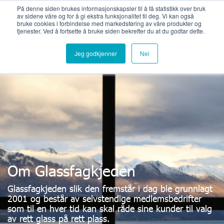
Bli medlemsbedrift
Logg inn
På denne siden brukes informasjonskapsler til å få statistikk over bruk
av sidene våre og for å gi ekstra funksjonalitet til deg. Vi kan også
bruke cookies i forbindelse med markedsføring av våre produkter og
tjenester. Ved å fortsette å bruke siden bekrefter du at du godtar dette.
Jeg godkjenner
Nei
Om Glassfagkjeden
Glassfagkjeden slik den fremstår i dag ble grunnlagt
2001 og består av selvstendige medlemsbedrifter
som til en hver tid kan skal råde sine kunder til valg
av rett glass på rett plass.