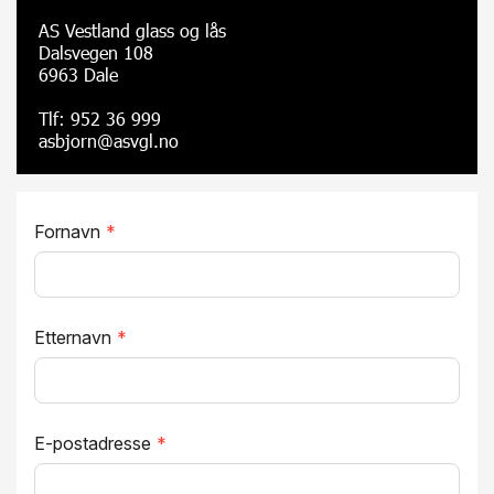
AS Vestland glass og lås
Dalsvegen 108
6963 Dale
Tlf: 952 36 999
asbjorn@asvgl.no
Fornavn
*
Etternavn
*
E-postadresse
*