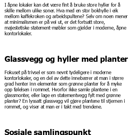
I åpne lokaler kan det være fint å bruke store hyller for å
skille mellom ulike soner. Hva med en stor bokhylle i eik
mellom kaffekroken og arbeidspultene? Selv om noen mener
at minimalismen er på vei ut, er det fortsatt store,
majestetiske statement-møbler som gjelder i moderne, åpne
kontorlokaler.
Glassvegg og hyller med planter
Fokuset på trivsel er som nevnt tydeligere i moderne
kontorlokaler, og en del av dette innebærer at man i større
grad henter inn elementer som grønne planter for å myke
opp følelsen i rommet. Hvorfor ikke samle plantene i en
glassmonter, eller lage en statementvegg fylt med grønne
planter? En lyssatt glassvegg vil gjøre plantene til stjernen i
rommet, og viser at man er i takt med trendene.
Sosiale samlingspunkt