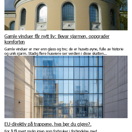
Gamle vinduer får nytt liv: Bevar sjarmen, oppgrader
komforten
Gamle vinduer er mer enn glass og tre; de er husets øyne, fulle av historie
og unik sjarm. Stadig flere huseiere ser verdien i disse skatten...
EU-direktiv på trappene, hva bør du gjøre?.
For å få mest mulig igjen som forbruker i forbindelse med