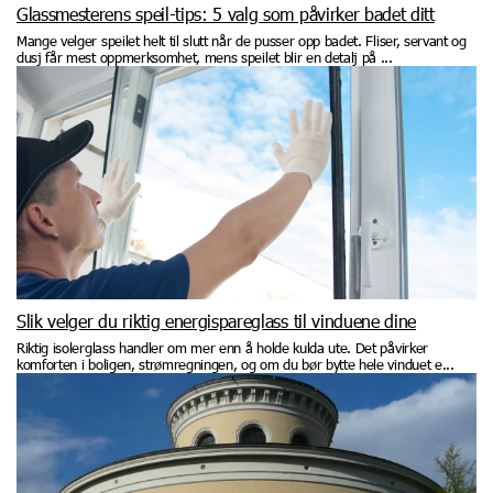
Glassmesterens speil-tips: 5 valg som påvirker badet ditt
Mange velger speilet helt til slutt når de pusser opp badet. Fliser, servant og
dusj får mest oppmerksomhet, mens speilet blir en detalj på ...
Slik velger du riktig energispareglass til vinduene dine
Riktig isolerglass handler om mer enn å holde kulda ute. Det påvirker
komforten i boligen, strømregningen, og om du bør bytte hele vinduet e...