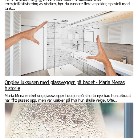
energieffektivisering av vinduer, bør du vurdere flere aspekter, spesielt med
tank...
Opplev luksusen med glassvegger på badet - Maria Menas
historie
Maria Mena ønsket seg glassvegger i dusjen på sine to nye bad hun akkurat
har fått pusset opp, men var usikker på hva hun skulle velge. Ofte...