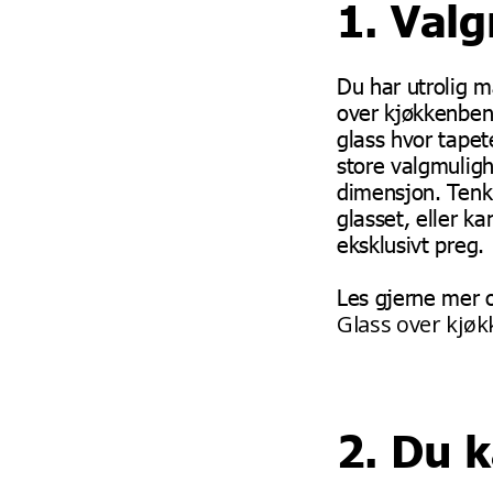
1. Val
Du har utrolig m
over kjøkkenbenk.
glass hvor tapet
store valgmuligh
dimensjon. Tenk
glasset, eller k
eksklusivt preg.
Les gjerne mer 
Glass over kjøk
2. Du k