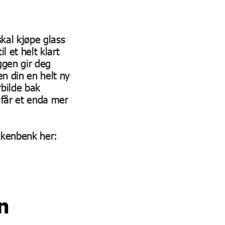
kal kjøpe glass
l et helt klart
ggen gir deg
en din en helt ny
bilde bak
 får et enda mer
kkenbenk her:
n