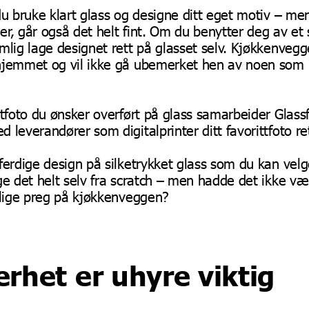
du bruke klart glass og designe ditt eget motiv – me
ger, går også det helt fint. Om du benytter deg av et 
mlig lage designet rett på glasset selv. Kjøkkenvegge
hjemmet og vil ikke gå ubemerket hen av noen so
ttfoto du ønsker overført på glass samarbeider Glas
 leverandører som digitalprinter ditt favorittfoto re
ferdige design på silketrykket glass som du kan vel
ge det helt selv fra scratch – men hadde det ikke vært
nlige preg på kjøkkenveggen?
erhet er uhyre viktig