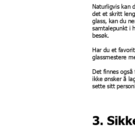
Naturligvis kan 
det et skritt len
glass, kan du ne
samtalepunkt i 
besøk.
Har du et favori
glassmestere med
Det finnes også 
ikke ønsker å la
sette sitt perso
3. Sikk