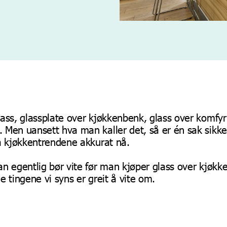
ass, glassplate over kjøkkenbenk, glass over komfyr
Men uansett hva man kaller det, så er én sak sikker
å kjøkkentrendene akkurat nå.
n egentlig bør vite før man kjøper glass over kjøkk
e tingene vi syns er greit å vite om.