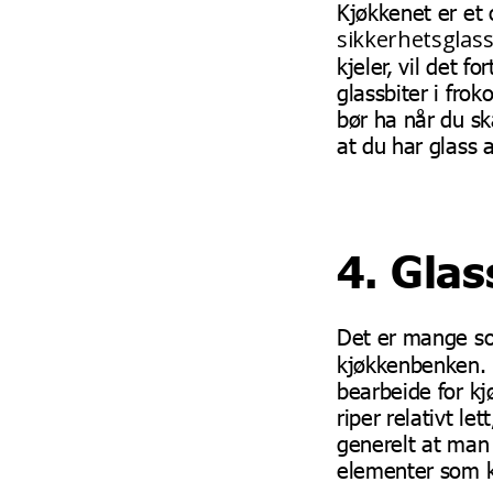
Kjøkkenet er et 
sikkerhetsglas
kjeler, vil det f
glassbiter i fro
bør ha når du sk
at du har glass 
4. Glas
Det er mange so
kjøkkenbenken. F
bearbeide for kj
riper relativt le
generelt at man 
elementer som ka