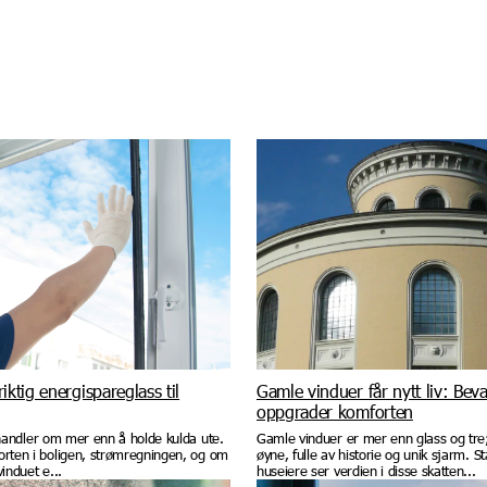
riktig energispareglass til
Gamle vinduer får nytt liv: Bev
oppgrader komforten
 handler om mer enn å holde kulda ute.
Gamle vinduer er mer enn glass og tre
orten i boligen, strømregningen, og om
øyne, fulle av historie og unik sjarm. St
induet e...
huseiere ser verdien i disse skatten...