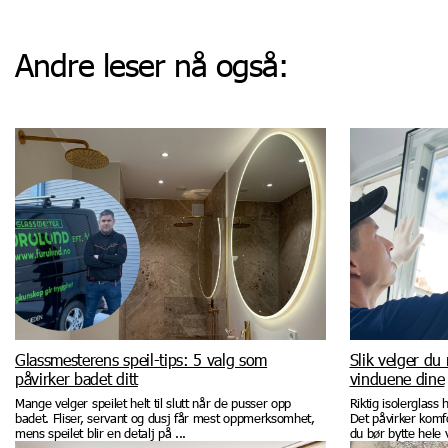
Andre leser nå også:
Glassmesterens speil-tips: 5 valg som
Slik velger du 
påvirker badet ditt
vinduene dine
Mange velger speilet helt til slutt når de pusser opp
Riktig isolerglass
badet. Fliser, servant og dusj får mest oppmerksomhet,
Det påvirker komf
mens speilet blir en detalj på ...
du bør bytte hele v