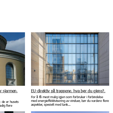
ar sjarmen,
EU-direktiv på trappene, hva bør du gjøre?.
For å få mest mulig igjen som forbruker i forbindelse
med energieffektivisering av vinduer, bør du vurdere flere
; de er husets
aspekter, spesielt med tank...
adig flere