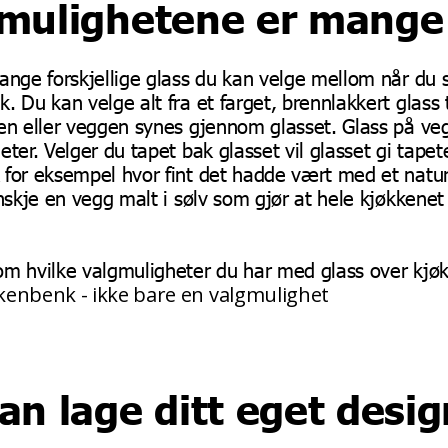
gmulighetene er mange
ange forskjellige glass du kan velge mellom når du s
 Du kan velge alt fra et farget, brennlakkert glass ti
en eller veggen synes gjennom glasset. Glass på ve
eter. Velger du tapet bak glasset vil glasset gi tapet
 for eksempel hvor fint det hadde vært med et natur
anskje en vegg malt i sølv som gjør at hele kjøkkenet
om hvilke valgmuligheter du har med glass over kjø
kenbenk - ikke bare en valgmulighet
an lage ditt eget desig