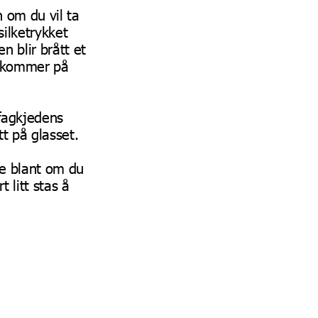
n om du vil ta
silketrykket
n blir brått et
m kommer på
sfagkjedens
tt på glasset.
ge blant om du
 litt stas å