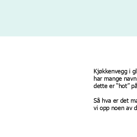
Kjøkkenvegg i gl
har mange navn. 
dette er “hot” p
Så hva er det ma
vi opp noen av d