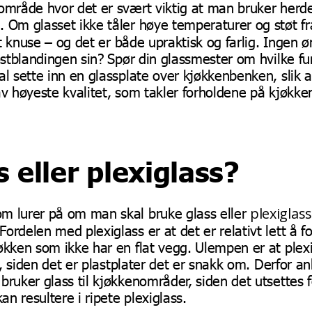
område hvor det er svært viktig at man bruker herd
s
. Om glasset ikke tåler høye temperaturer og støt f
ort knuse – og det er både upraktisk og farlig. Ingen ø
kostblandingen sin? Spør din glassmester om hvilke f
al sette inn en glassplate over kjøkkenbenken, slik a
av høyeste kvalitet, som takler forholdene på kjøkke
s eller plexiglass?
plexiglass
m lurer på om man skal bruke glass eller
ordelen med plexiglass er at det er relativt lett å 
økken som ikke har en flat vegg. Ulempen er at plexi
tt, siden det er plastplater det er snakk om. Derfor an
bruker glass til kjøkkenområder, siden det utsettes
n resultere i ripete plexiglass.