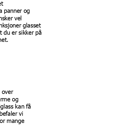
et
ra panner og
nsker vel
unksjoner glasset
t du er sikker på
net.
over
forme og
glass kan få
befaler vi
 for mange