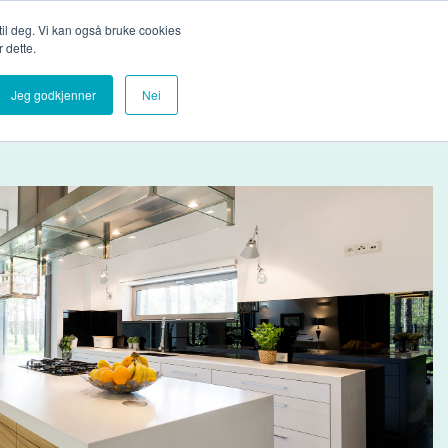
Bli medlemsbedrift
Logg inn
 til deg. Vi kan også bruke cookies
 dette.
Glassbilioteket
Om oss
Finn glassleverandør
Jeg godkjenner
Nei