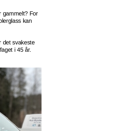
 er gammelt? For
olerglass kan
r det svakeste
aget i 45 år.