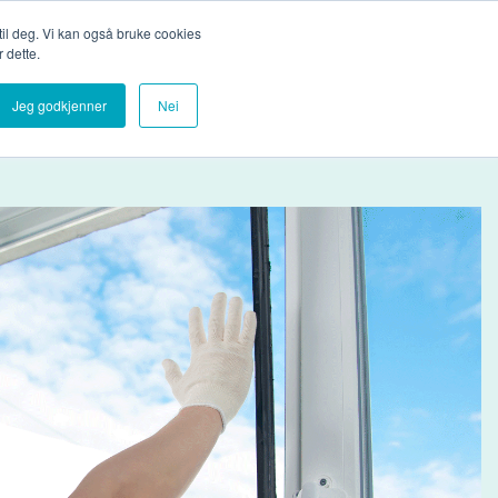
Bli medlemsbedrift
Logg inn
 til deg. Vi kan også bruke cookies
 dette.
Glassbilioteket
Om oss
Finn glassleverandør
Jeg godkjenner
Nei