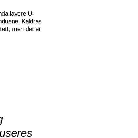
enda lavere U-
induene. Kaldras
 tett, men det er
g
duseres