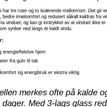
ss har tre ruter og to isolerende mellomrom. Det gir 
, bedre innekomfort og redusert såkalt kaldras fra v
ra vinduet, og kan gi inntrykket av at vinduet ikke er
 som synker ned langs et kaldt vindu.
r:
g energieffektive hjem
ter fra gulv til tak
 komfort og energibruk er ekstra viktig
ellen merkes ofte på kalde o
e dager. Med 3-lags glass re