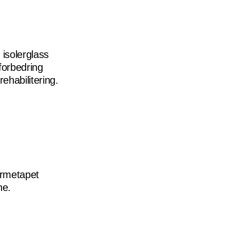
 isolerglass
forbedring
ehabilitering.
armetapet
he.