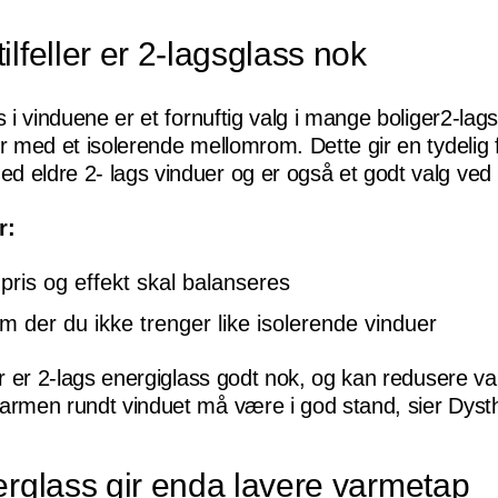
ilfeller er 2-lagsglass nok
s i vinduene er et fornuftig valg i mange boliger
2-lags
er med et isolerende mellomrom. Dette gir en tydelig 
 eldre 2- lags vinduer og er også et godt valg ved r
r:
 pris og effekt skal balanseres
om der du ikke trenger like isolerende vinduer
ler er 2-lags energiglass godt nok, og kan redusere v
armen rundt vinduet må være i god stand, sier Dyst
lerglass gir enda lavere varmetap