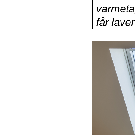
varmeta
får lav