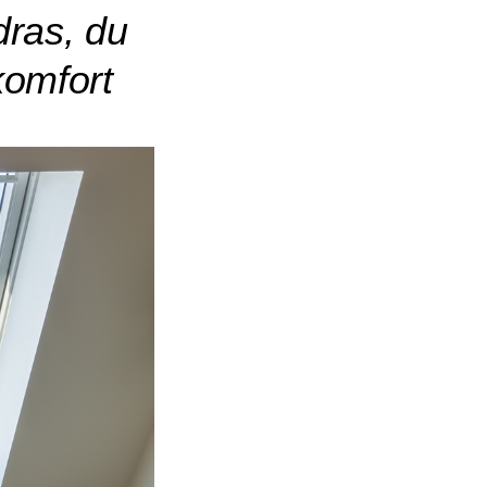
dras, du
komfort