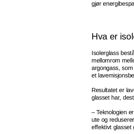
gjør energibespa
Hva er iso
Isolerglass best
mellomrom mello
argongass, som i
et lavemisjonsbe
Resultatet er la
glasset har, dest
– Teknologien er
ute og reduserer
effektivt glasset