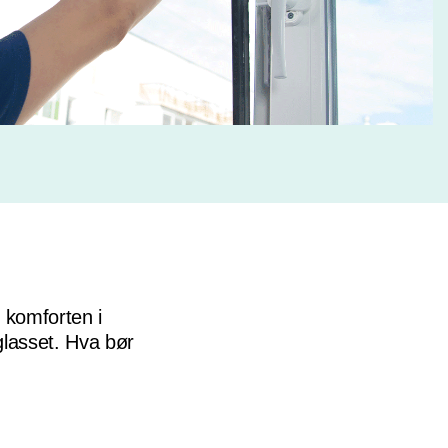
 komforten i
glasset. Hva bør
r