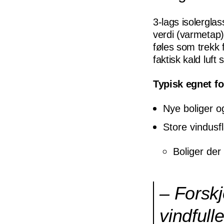
3-lags isolergla
verdi (varmetap)
føles som trekk f
faktisk kald luft
Typisk egnet fo
Nye boliger o
Store vindusfla
Boliger der
– Forskj
vindfull