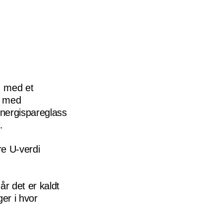
, med et
t med
energispareglass
.
re U-verdi
år det er kaldt
er i hvor