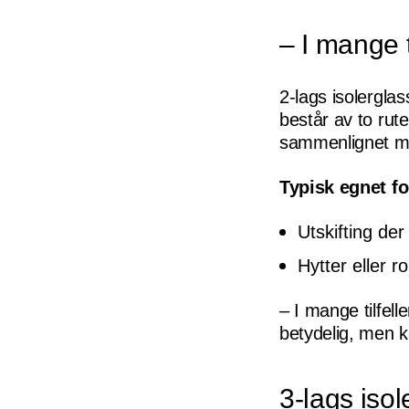
– I mange t
2-lags isolerglas
består av to rut
sammenlignet med
Typisk egnet fo
Utskifting der
Hytter eller r
– I mange tilfel
betydelig, men k
3-lags iso