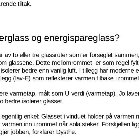
rende tiltak.
lerglass og energispareglass?
år av to eller tre glassruter som er forseglet sammen
m glassene. Dette mellomrommet er som regel fyl
solerer bedre enn vanlig luft. I tillegg har moderne 
legg (lav-E) som reflekterer varmen tilbake i rommet
vere varmetap, målt som U-verdi (varmetap). Jo lave
o bedre isolerer glasset.
 egentlig enkel: Glasset i vinduet holder på varmen n
 varmen inn i rommet når sola steker. Forskjellen ligg
 gjør jobben, forklarer Dysthe.