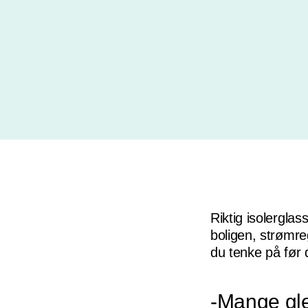
Riktig isolergla
boligen, strømre
du tenke på før
-Mange gle