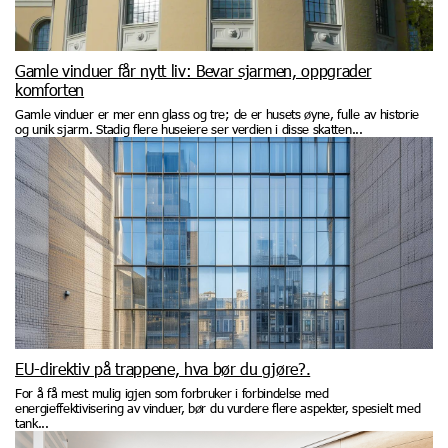
Gamle vinduer får nytt liv: Bevar sjarmen, oppgrader
komforten
Gamle vinduer er mer enn glass og tre; de er husets øyne, fulle av historie
og unik sjarm. Stadig flere huseiere ser verdien i disse skatten...
EU-direktiv på trappene, hva bør du gjøre?.
For å få mest mulig igjen som forbruker i forbindelse med
energieffektivisering av vinduer, bør du vurdere flere aspekter, spesielt med
tank...