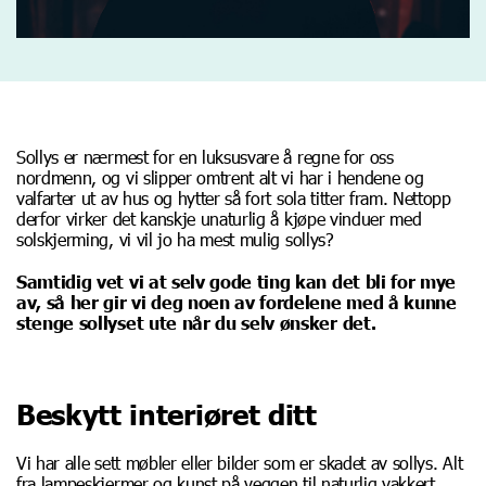
Sollys er nærmest for en luksusvare å regne for oss
nordmenn, og vi slipper omtrent alt vi har i hendene og
valfarter ut av hus og hytter så fort sola titter fram. Nettopp
derfor virker det kanskje unaturlig å kjøpe vinduer med
solskjerming, vi vil jo ha mest mulig sollys?
Samtidig vet vi at selv gode ting kan det bli for mye
av, så her gir vi deg noen av fordelene med å kunne
stenge sollyset ute når du selv ønsker det.
Beskytt interiøret ditt
Vi har alle sett møbler eller bilder som er skadet av sollys. Alt
fra lampeskjermer og kunst på veggen til naturlig vakkert