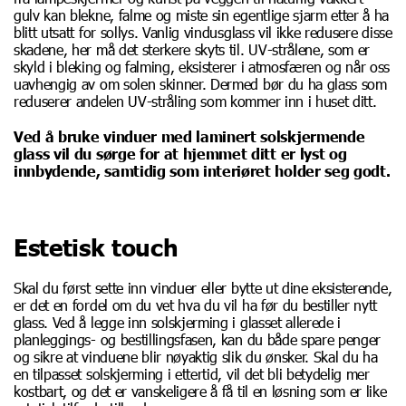
gulv kan blekne, falme og miste sin egentlige sjarm etter å ha
blitt utsatt for sollys. Vanlig vindusglass vil ikke redusere disse
skadene, her må det sterkere skyts til. UV-strålene, som er
skyld i bleking og falming, eksisterer i atmosfæren og når oss
uavhengig av om solen skinner. Dermed bør du ha glass som
reduserer andelen UV-stråling som kommer inn i huset ditt.
Ved å bruke vinduer med laminert solskjermende
glass vil du sørge for at hjemmet ditt er lyst og
innbydende, samtidig som interiøret holder seg godt.
Estetisk touch
Skal du først sette inn vinduer eller bytte ut dine eksisterende,
er det en fordel om du vet hva du vil ha før du bestiller nytt
glass. Ved å legge inn solskjerming i glasset allerede i
planleggings- og bestillingsfasen, kan du både spare penger
og sikre at vinduene blir nøyaktig slik du ønsker. Skal du ha
en tilpasset solskjerming i ettertid, vil det bli betydelig mer
kostbart, og det er vanskeligere å få til en løsning som er like