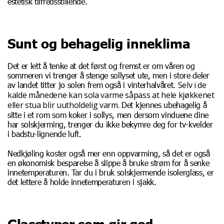
estetisk tilfredsstillende.
Sunt og behagelig inneklima
Det er lett å tenke at det først og fremst er om våren og
sommeren vi trenger å stenge sollyset ute, men i store deler
Selv i de
av landet titter jo solen frem også i vinterhalvåret.
kalde månedene kan sola varme såpass at hele kjøkkenet
eller stua blir uutholdelig varm.
Det kjennes ubehagelig å
sitte i et rom som koker i sollys, men dersom vinduene dine
har solskjerming, trenger du ikke bekymre deg for tv-kvelder
i badstu-lignende luft.
Nedkjøling koster også mer enn oppvarming, så det er også
en økonomisk besparelse å slippe å bruke strøm for å senke
innetemperaturen. Tar du i bruk solskjermende isolerglass, er
det lettere å holde innetemperaturen i sjakk.
Glasstyper som gir god