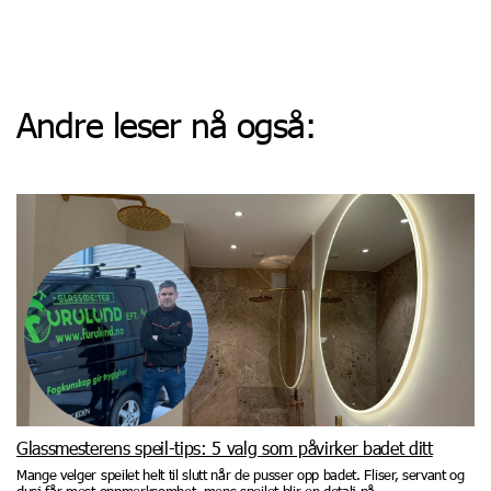
Andre leser nå også:
Glassmesterens speil-tips: 5 valg som påvirker badet ditt
Mange velger speilet helt til slutt når de pusser opp badet. Fliser, servant og