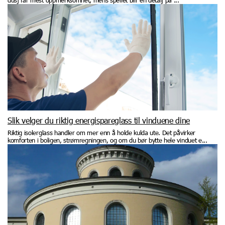
dusj får mest oppmerksomhet, mens speilet blir en detalj på ...
Slik velger du riktig energispareglass til vinduene dine
Riktig isolerglass handler om mer enn å holde kulda ute. Det påvirker
komforten i boligen, strømregningen, og om du bør bytte hele vinduet e...