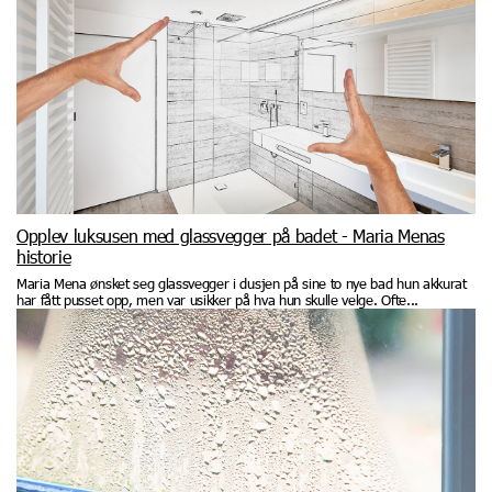
Opplev luksusen med glassvegger på badet - Maria Menas
historie
Maria Mena ønsket seg glassvegger i dusjen på sine to nye bad hun akkurat
har fått pusset opp, men var usikker på hva hun skulle velge. Ofte...