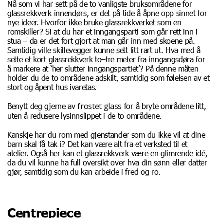
Nå som vi har sett på de to vanligste bruksområdene for
glassrekkverk innendørs, er det på tide å åpne opp sinnet for
nye ideer. Hvorfor ikke bruke glassrekkverket som en
romskiller? Si at du har et inngangsparti som går rett inn i
stua – da er det fort gjort at man går inn med skoene på.
Samtidig ville skillevegger kunne sett litt rart ut. Hva med å
sette et kort glassrekkverk to–tre meter fra inngangsdøra for
å markere at ‘her slutter inngangspartiet’? På denne måten
holder du de to områdene adskilt, samtidig som følelsen av et
stort og åpent hus ivaretas.
frostet glass
Benytt deg gjerne av
for å bryte områdene litt,
uten å redusere lysinnslippet i de to områdene.
Kanskje har du rom med gjenstander som du ikke vil at dine
barn skal få tak i? Det kan være alt fra et verksted til et
atelier. Også her kan et glassrekkverk være en glimrende idé,
da du vil kunne ha full oversikt over hva din sønn eller datter
gjør, samtidig som du kan arbeide i fred og ro.
Centrepiece