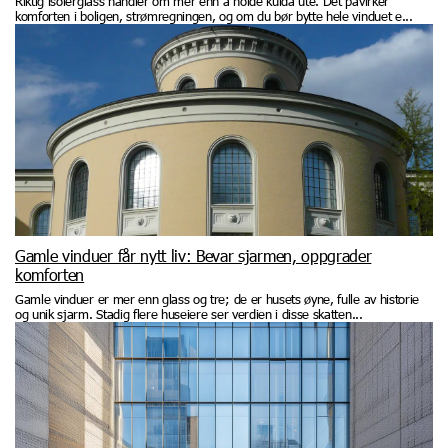
Riktig isolerglass handler om mer enn å holde kulda ute. Det påvirker
komforten i boligen, strømregningen, og om du bør bytte hele vinduet e...
Gamle vinduer får nytt liv: Bevar sjarmen, oppgrader
komforten
Gamle vinduer er mer enn glass og tre; de er husets øyne, fulle av historie
og unik sjarm. Stadig flere huseiere ser verdien i disse skatten...