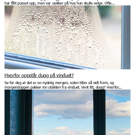
har fått pusset opp, men var usikker på hva hun skulle velge. Ofte...
Hvorfor oppstår dugg på vinduet?
Se for deg at det er en nydelig morgen, solen titter så vidt frem, og
morgenduggen pakker inn utsikten fra vinduet. Vent litt, dugg? Hvorfor...