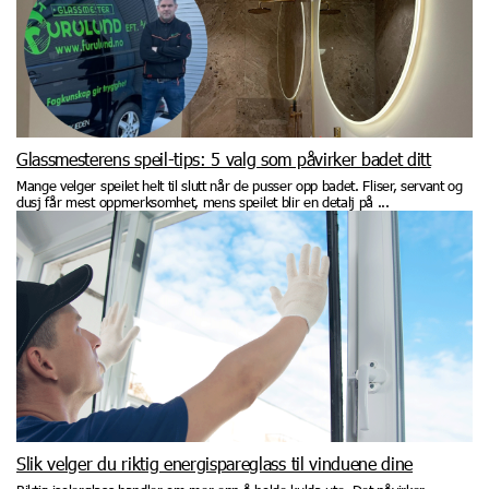
Glassmesterens speil-tips: 5 valg som påvirker badet ditt
Mange velger speilet helt til slutt når de pusser opp badet. Fliser, servant og
dusj får mest oppmerksomhet, mens speilet blir en detalj på ...
Slik velger du riktig energispareglass til vinduene dine