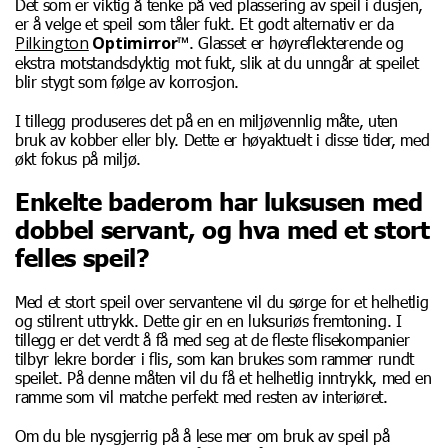
Det som er viktig å tenke på ved plassering av speil i dusjen,
er å velge et speil som tåler fukt. Et godt alternativ er da
Pilkington
Optimirror™
. Glasset er høyreflekterende og
ekstra motstandsdyktig mot fukt, slik at du unngår at speilet
blir stygt som følge av korrosjon.
I tillegg produseres det på en en miljøvennlig måte, uten
bruk av kobber eller bly. Dette er høyaktuelt i disse tider, med
økt fokus på miljø.
Enkelte baderom har luksusen med
dobbel servant, og hva med et stort
felles speil?
Med et stort speil over servantene vil du sørge for et helhetlig
og stilrent uttrykk. Dette gir en en luksuriøs fremtoning. I
tillegg er det verdt å få med seg at de fleste flisekompanier
tilbyr lekre border i flis, som kan brukes som rammer rundt
speilet. På denne måten vil du få et helhetlig inntrykk, med en
ramme som vil matche perfekt med resten av interiøret.
Om du ble nysgjerrig på å lese mer om bruk av speil på