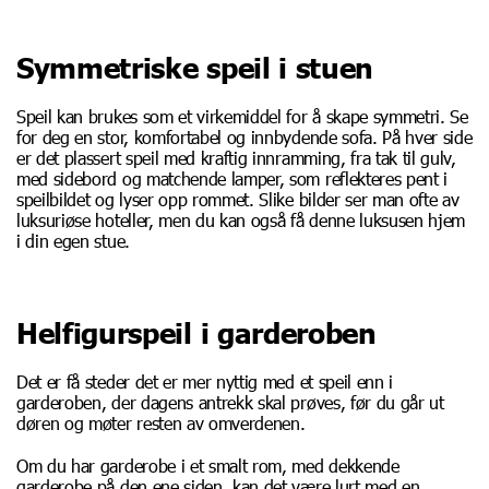
Symmetriske speil i stuen
Speil kan brukes som et virkemiddel for å skape symmetri. Se
for deg en stor, komfortabel og innbydende sofa. På hver side
er det plassert speil med kraftig innramming, fra tak til gulv,
med sidebord og matchende lamper, som reflekteres pent i
speilbildet og lyser opp rommet. Slike bilder ser man ofte av
luksuriøse hoteller, men du kan også få denne luksusen hjem
i din egen stue.
Helfigurspeil i garderoben
Det er få steder det er mer nyttig med et speil enn i
garderoben, der dagens antrekk skal prøves, før du går ut
døren og møter resten av omverdenen.
Om du har garderobe i et smalt rom, med dekkende
garderobe på den ene siden, kan det være lurt med en