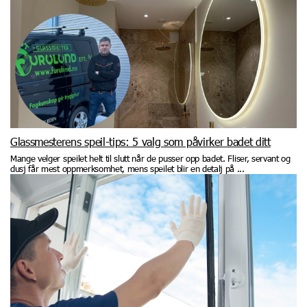
Glassmesterens speil-tips: 5 valg som påvirker badet ditt
Mange velger speilet helt til slutt når de pusser opp badet. Fliser, servant og
dusj får mest oppmerksomhet, mens speilet blir en detalj på ...