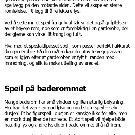
speilvegg på den motsatte siden. Dette vil skape en større
romfølelse, i tillegg til å reflektere lys.
Ved å sette inn et speil fra gulv til tak vil det også gi følelsen
av et høyere rom, noe som er fordelaktig i en garderobe, der
det gjerne kan virke litt trangt og fullt.
Hva med et spesialtilpasset speil, som passer perfekt i akkurat
din garderobe? På den måten kan du utnytte veggplassen
som er igjen etter at garderoben er fylt til randen med
innredning, og slik få maks uttelling av arealet.
Speil på baderommet
Mange baderom har små vinduer og lite naturlig belysning.
Her kan det være en god løsning med store speil – selv i
dusjen! Et helfigurspeil i dusjen er kanskje ikke for alle, men
en mørk dusj liker de færreste. Et stort speil vil hjelpe både
naturlig lys og andre lyskilder i baderommet til å nå frem.