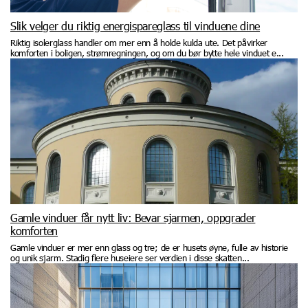
Slik velger du riktig energispareglass til vinduene dine
Riktig isolerglass handler om mer enn å holde kulda ute. Det påvirker
komforten i boligen, strømregningen, og om du bør bytte hele vinduet e...
Gamle vinduer får nytt liv: Bevar sjarmen, oppgrader
komforten
Gamle vinduer er mer enn glass og tre; de er husets øyne, fulle av historie
og unik sjarm. Stadig flere huseiere ser verdien i disse skatten...