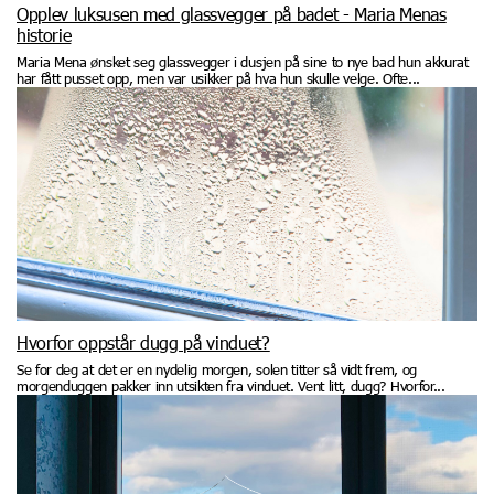
Opplev luksusen med glassvegger på badet - Maria Menas
historie
Maria Mena ønsket seg glassvegger i dusjen på sine to nye bad hun akkurat
har fått pusset opp, men var usikker på hva hun skulle velge. Ofte...
Hvorfor oppstår dugg på vinduet?
Se for deg at det er en nydelig morgen, solen titter så vidt frem, og
morgenduggen pakker inn utsikten fra vinduet. Vent litt, dugg? Hvorfor...