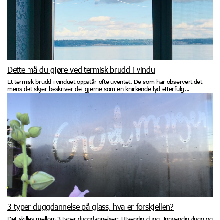
Dette må du gjøre ved termisk brudd i vindu
Et termisk brudd i vinduet oppstår ofte uventet. De som har observert det
mens det skjer beskriver det gjerne som en knirkende lyd etterfulg...
3 typer duggdannelse på glass, hva er forskjellen?
Det skilles mellom 3 typer duggdannelser: Utvendig dugg, Innvendig dugg og