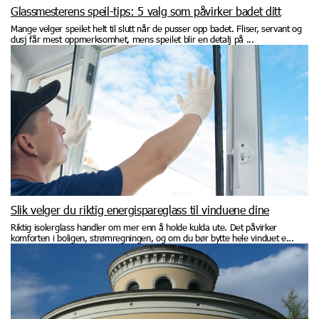
Glassmesterens speil-tips: 5 valg som påvirker badet ditt
Mange velger speilet helt til slutt når de pusser opp badet. Fliser, servant og
dusj får mest oppmerksomhet, mens speilet blir en detalj på ...
Slik velger du riktig energispareglass til vinduene dine
Riktig isolerglass handler om mer enn å holde kulda ute. Det påvirker
komforten i boligen, strømregningen, og om du bør bytte hele vinduet e...