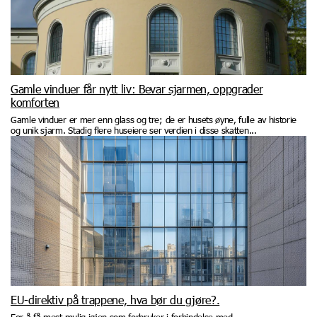
Gamle vinduer får nytt liv: Bevar sjarmen, oppgrader
komforten
Gamle vinduer er mer enn glass og tre; de er husets øyne, fulle av historie
og unik sjarm. Stadig flere huseiere ser verdien i disse skatten...
EU-direktiv på trappene, hva bør du gjøre?.